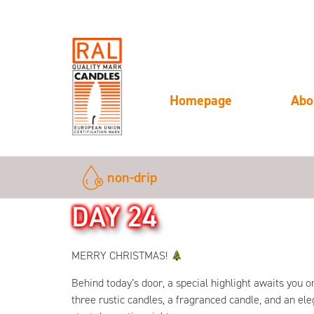
Homepage
Abo
non-drip
DAY 24
MERRY CHRISTMAS!
Behind today’s door, a special highlight awaits you 
three rustic candles, a fragranced candle, and an el