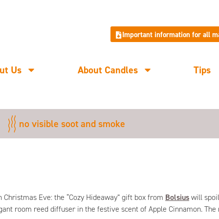
Important information for all 
ut Us
About Candles
Tips
no visible soot and smoke
on Christmas Eve: the “Cozy Hideaway” gift box from
Bolsius
will spoi
egant room reed diffuser in the festive scent of Apple Cinnamon. The